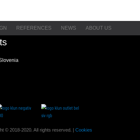
IGN
REFERENCES
NEWS
ABOUT US
ts
 Slovenia
ht © 2018-2020. All rights reserved. |
Cookies