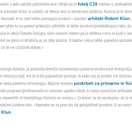
astol, v sebi začutiš psihološko moč, hkrati pa je
izdelan iz antibakter
fotelj C19
e preostali otroci in učitelji, se stkejo vezi in občuti moč preboja. Korona je le si
 imunosti. In tu nam lahko pomagajo prostori,« poudari
.
arhitekt Robert Klun
m lahko tu na pomoč priskočijo arhitekti, ki lahko prostore (pre)oblikujejo tako, da 
moja in ideja Tomaža Gorjupa, njen osnovni namen pa je intimna cona za ljudi v javn
rnil na glavo in letališča so za zdaj prazna. A takšne celice lahko pametno uporabim
 če že ne s fizičnim stikom.«
prejšnjega stoletja, je postavila temelje razumevanju pomena prostora kot enega klju
določajo bolj, kot bi si bili pripravljeni priznati. In kako nas je prostor šol določa
 že sama pametna tehnologija. Najprej moramo
poskrbeti za primarno in fiz
mi programi (profesionalni in cenovno ugodni roboti, ki čistijo ponoči) in antibak
a o elementih, ki temeljitega čiščenja ne ovirajo.« Za konec se še vprašajmo, ali je 
ihodnjem šolskem letu. »Vsekakor se za prvo silo da sprojektirati prostore, ki so varni
.
Klun