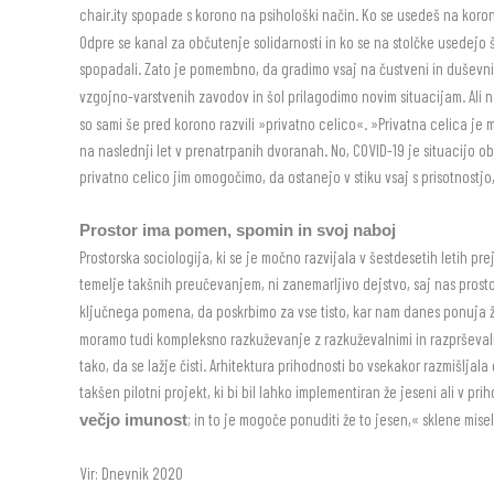
chair.ity spopade s korono na psihološki način. Ko se usedeš na koron
Odpre se kanal za občutenje solidarnosti in ko se na stolčke usedejo š
spopadali. Zato je pomembno, da gradimo vsaj na čustveni in duševni
vzgojno-varstvenih zavodov in šol prilagodimo novim situacijam. Ali na
so sami še pred korono razvili »privatno celico«. »Privatna celica je 
na naslednji let v prenatrpanih dvoranah. No, COVID-19 je situacijo ob
privatno celico jim omogočimo, da ostanejo v stiku vsaj s prisotnostjo,
Prostor ima pomen, spomin in svoj naboj
Prostorska sociologija, ki se je močno razvijala v šestdesetih letih 
temelje takšnih preučevanjem, ni zanemarljivo dejstvo, saj nas prostori 
ključnega pomena, da poskrbimo za vse tisto, kar nam danes ponuja
moramo tudi kompleksno razkuževanje z razkuževalnimi in razprševalni
tako, da se lažje čisti. Arhitektura prihodnosti bo vsekakor razmišljal
takšen pilotni projekt, ki bi bil lahko implementiran že jeseni ali v pr
; in to je mogoče ponuditi že to jesen,« sklene misel
večjo imunost
Vir: Dnevnik 2020