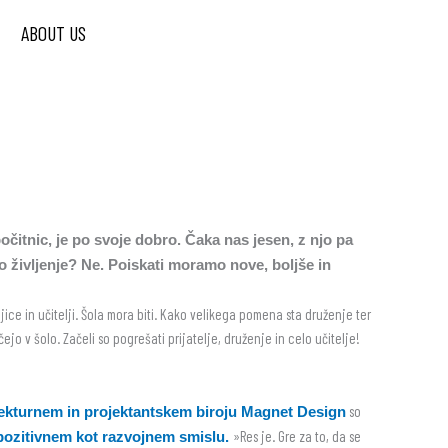
ABOUT US
očitnic, je po svoje dobro. Čaka nas jesen, z njo pa
o življenje? Ne. Poiskati moramo nove, boljše in
ice in učitelji. Šola mora biti. Kako velikega pomena sta druženje ter
o v šolo. Začeli so pogrešati prijatelje, druženje in celo učitelje!
so
tekturnem in projektantskem biroju Magnet Design
»Res je. Gre za to, da se
v pozitivnem kot razvojnem smislu.