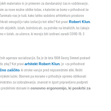
ijskih materialov in je primeren za dandanašnji čas in vzdrževanje.
nonim za nove možne oblike težav, s katerimi se bomo v prihodnost še
 Zanimalo nas je tudi, kako lahko sodobno arhitekturo prostorov
hkrati omogočijo tako izolacijo kot stike? Kot pravi
,
Robert Klun
ih objektih, šolah, bolnišnicah, za potnike na letališčih, ko čakajo
o v šolah, za učence, ki morajo biti izolirani zaradi COVID-19. S
čnih agensov socializacije. Da je že leta 1908 Georg Simmel postavil
l do zdaj? Kot pravi
, je »za prihodnost
arhitekt Robert Klun
, ki otroke varuje pred neposrednimi stiki. Rešiti
ično zaščito
terijskimi lučmi. Obenem pa moramo v prihodnje opremo oblikovati
ministrstvo za izobraževanje, znanost in šport pripravljeno podpreti
 s predelnimi stenami in
osnovno ergonomijo, ki poskrbi za