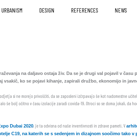
URBANISM
DESIGN
REFERENCES
NEWS
ževanja na daljavo ostaja živ. Da se je drugi val pojavil v času p
 vsakič, ko se pojavi kihanje, zapirali družbo, ekonomijo in javn
odjetja si ne morejo privoščiti, da se zaposleni izčrpavajo še kot nadomestne učitelj
 še bolj očitno v času izolacije zaradi covida-19. Otroci so se doma jokali, da hočej
, je ta odvisna od naše inventivnosti in zdrave pameti. V
Expo Dubai 2020
arhi
– fotelje C19, na katerih se s sedenjem in dizajnom soočimo tako 