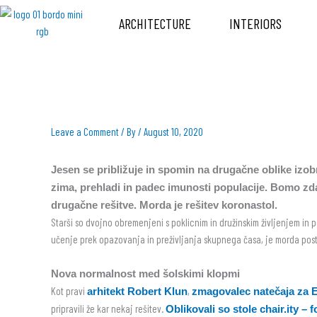
Skip
ARCHITECTURE
INTERIORS
to
content
Leave a Comment
/ By
/
August 10, 2020
Jesen se približuje in spomin na drugačne oblike izobra
zima, prehladi in padec imunosti populacije. Bomo zdaj
drugačne rešitve. Morda je rešitev koronastol.
Starši so dvojno obremenjeni s poklicnim in družinskim življenjem in p
učenje prek opazovanja in preživljanja skupnega časa, je morda postalo
Nova normalnost med šolskimi klopmi
Kot pravi
,
arhitekt Robert Klun
zmagovalec natečaja za 
pripravili že kar nekaj rešitev.
Oblikovali so stole chair.ity 