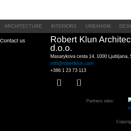
ARCHITECTURE
INTERIORS
URBANISM
DES
Robert Klun Architec
Contact us
d.o.o.
Masarykova cesta 14,
1000 Ljubljana,
info@robertklun.com
+386 1 23 73 113
F
I
a
n
c
s
Partners sites:
e
t
b
a
o
g
Copyrig
o
r